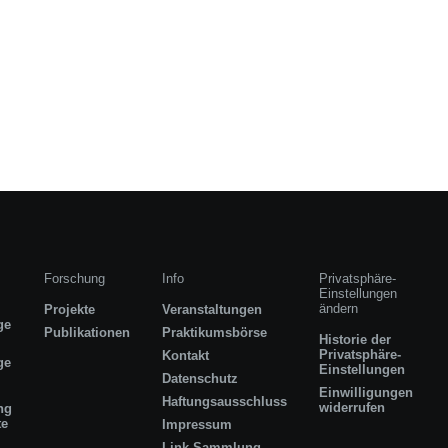
Forschung
Info
Privatsphäre-
Einstellungen
ändern
Projekte
Veranstaltungen
ge
Publikationen
Praktikumsbörse
Historie der
Privatsphäre-
Kontakt
ge
Einstellungen
Datenschutz
Einwilligungen
Haftungsausschluss
widerrufen
ng
te
Impressum
Link-Sammlung