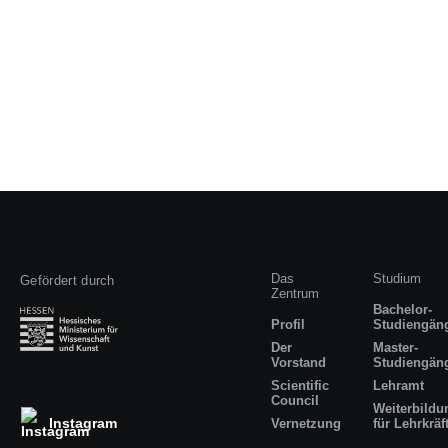
Das
Studium
Gefördert durch
Zentrum
Bachelor-
Profil
Studiengän
Der
Master-
Vorstand
Studiengän
Scientific
Lehramt
Council
Weiterbildu
Instagram
Vernetzung
für Lehrkräf