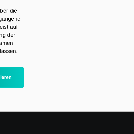
ber die
rgangene
ist auf
ng der
 Namen
lassen.
ieren