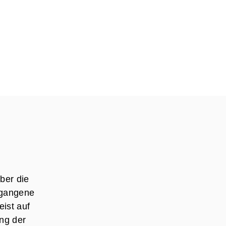
ber die
rgangene
ist auf
ng der