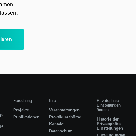
 Namen
lassen.
ieren
Forschung
Info
Privatsphäre-
Einstellungen
ändern
Projekte
Veranstaltungen
ge
Publikationen
Praktikumsbörse
Historie der
Privatsphäre-
Kontakt
ge
Einstellungen
Datenschutz
Einwilligungen